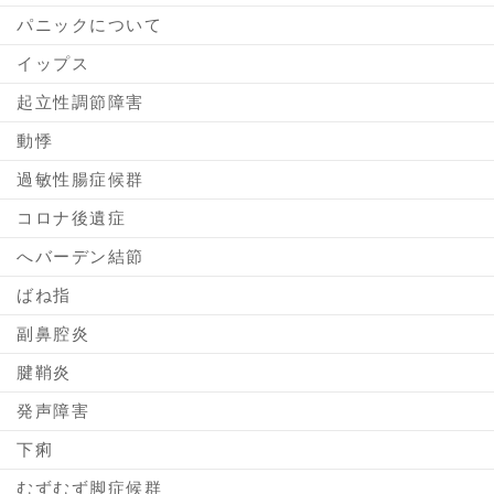
パニックについて
イップス
起立性調節障害
動悸
過敏性腸症候群
コロナ後遺症
へバーデン結節
ばね指
副鼻腔炎
腱鞘炎
発声障害
下痢
むずむず脚症候群