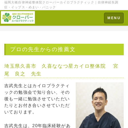
福岡大橋自律神経整体院クローバーカイロプラクティック｜自律神経失調
症・イップス・めまい・パニック
Toggle
MENU
navigation
プロの先生からの推薦文
埼玉県久喜市 久喜ななつ星カイロ整体院 宮
尾 良之 先生
吉武先生とはカイロプラクティ
ックの勉強会で知り合い、その
後も一緒に勉強させていただい
たりとお付き合いさせていただ
いております。
吉武先生は、20年臨床経験があ