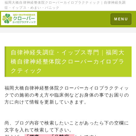
福岡大橋自律神経整体院クローバーカイロプラクティック｜自律神経失調
症・イップス・めまい・パニック
Toggle
MENU
navigation
自律神経失調症・イップス専門｜福岡大
橋自律神経整体院クローバーカイロプラ
クティック
福岡大橋自律神経整体院クローバーカイロプラクティッ
クでの施術の考え方や臨床例などお身体の事でお困りの
方に向けて情報を更新していきます。
尚、ブログ内容で検索したいことがあったら下の空欄に
文字を入れて検索して下さい。