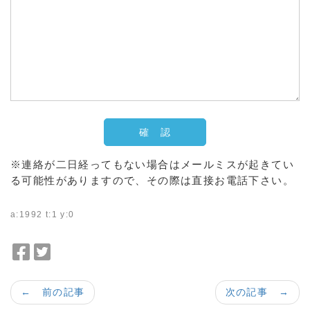
※連絡が二日経ってもない場合はメールミスが起きてい
る可能性がありますので、その際は直接お電話下さい。
a:1992 t:1 y:0
F
T
a
w
c
i
← 前の記事
次の記事 →
e
t