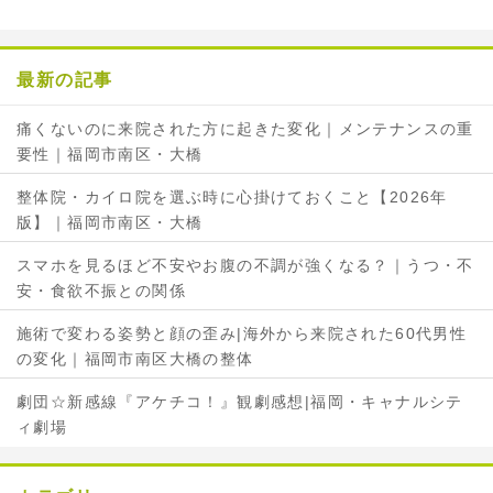
b
t
o
e
o
r
最新の記事
k
で
で
シ
痛くないのに来院された方に起きた変化｜メンテナンスの重
シ
ェ
要性｜福岡市南区・大橋
ェ
ア
ア
整体院・カイロ院を選ぶ時に心掛けておくこと【2026年
版】｜福岡市南区・大橋
スマホを見るほど不安やお腹の不調が強くなる？｜うつ・不
安・食欲不振との関係
施術で変わる姿勢と顔の歪み|海外から来院された60代男性
の変化｜福岡市南区大橋の整体
劇団☆新感線『アケチコ！』観劇感想|福岡・キャナルシテ
ィ劇場