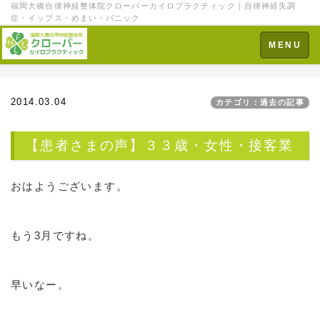
福岡大橋自律神経整体院クローバーカイロプラクティック｜自律神経失調
症・イップス・めまい・パニック
Toggle
MENU
navigation
2014.03.04
カテゴリ：過去の記事
【患者さまの声】３３歳・女性・接客業
おはようございます。
もう3月ですね。
早いなー。