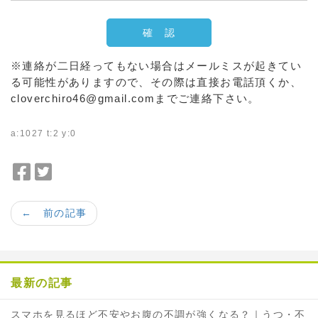
※連絡が二日経ってもない場合はメールミスが起きてい
る可能性がありますので、その際は直接お電話頂くか、
cloverchiro46@gmail.comまでご連絡下さい。
a:1027 t:2 y:0
F
T
a
w
c
i
← 前の記事
e
t
b
t
o
e
o
r
最新の記事
k
で
で
シ
スマホを見るほど不安やお腹の不調が強くなる？｜うつ・不
シ
ェ