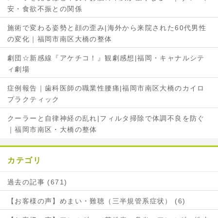
安・食欲不振との関係
ェ
ア
ア
施術で変わる姿勢と顔の歪み|海外から来院された60代男性
の変化｜福岡市南区大橋の整体
劇団☆新感線『アケチコ！』観劇感想|福岡・キャナルシテ
ィ劇場
症例報告｜歯科医師の職業性腰痛|福岡市南区大橋のカイロ
プラクティック
クーラーと自律神経の乱れ|フィルタ掃除で体調不良を防ぐ
｜福岡市南区・大橋の整体
カテゴリ
過去の記事 (671)
【お客様の声】めまい・難聴（三半規管系症状） (6)