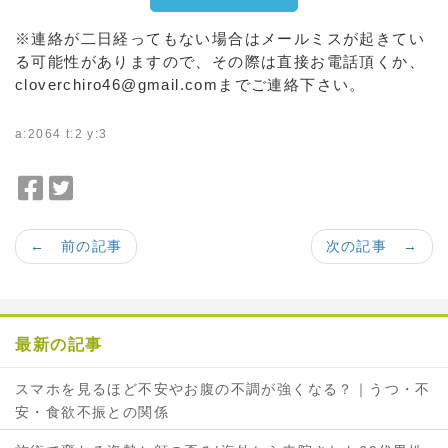
※連絡が二日経ってもない場合はメールミスが起きてい
る可能性がありますので、その際は直接お電話頂くか、
cloverchiro46@gmail.comまでご連絡下さい。
a:2064 t:2 y:3
F
T
a
w
c
i
← 前の記事
次の記事 →
e
t
b
t
o
e
o
r
最新の記事
k
で
で
シ
スマホを見るほど不安やお腹の不調が強くなる？｜うつ・不
シ
ェ
安・食欲不振との関係
ェ
ア
ア