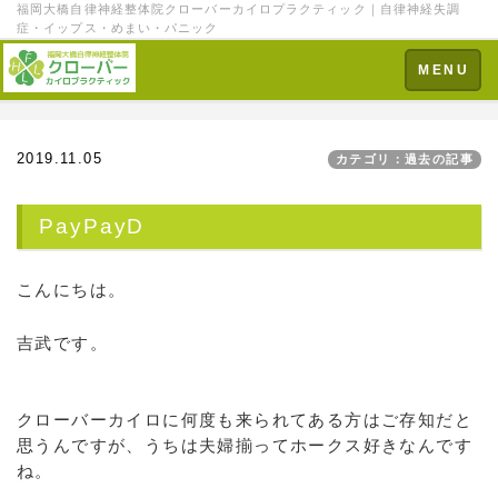
福岡大橋自律神経整体院クローバーカイロプラクティック｜自律神経失調
症・イップス・めまい・パニック
Toggle
MENU
navigation
2019.11.05
カテゴリ：過去の記事
PayPayD
こんにちは。
吉武です。
クローバーカイロに何度も来られてある方はご存知だと
思うんですが、うちは夫婦揃ってホークス好きなんです
ね。