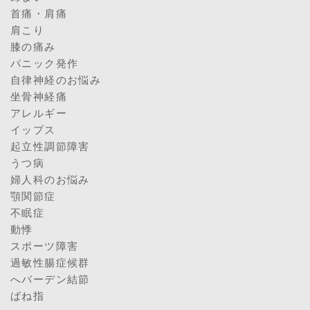
首痛・肩痛
肩こり
膝の痛み
パニック発作
自律神経のお悩み
坐骨神経痛
アレルギー
イップス
起立性調節障害
うつ病
婦人科のお悩み
顎関節症
不眠症
動悸
スポーツ障害
過敏性腸症候群
へバーデン結節
ばね指