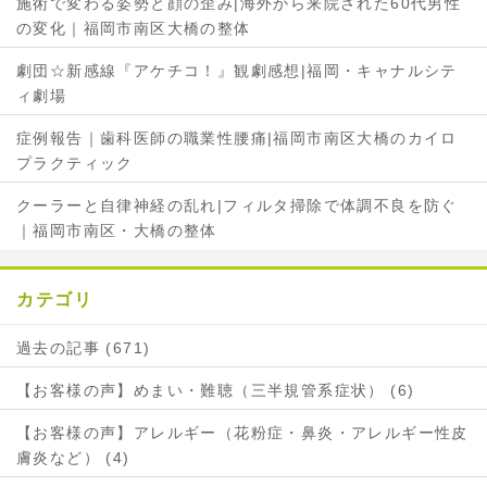
施術で変わる姿勢と顔の歪み|海外から来院された60代男性
の変化｜福岡市南区大橋の整体
劇団☆新感線『アケチコ！』観劇感想|福岡・キャナルシテ
ィ劇場
症例報告｜歯科医師の職業性腰痛|福岡市南区大橋のカイロ
プラクティック
クーラーと自律神経の乱れ|フィルタ掃除で体調不良を防ぐ
｜福岡市南区・大橋の整体
カテゴリ
過去の記事 (671)
【お客様の声】めまい・難聴（三半規管系症状） (6)
【お客様の声】アレルギー（花粉症・鼻炎・アレルギー性皮
膚炎など） (4)