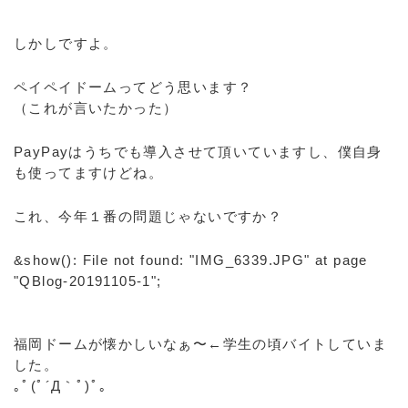
しかしですよ。
ペイペイドームってどう思います？
（これが言いたかった）
PayPayはうちでも導入させて頂いていますし、僕自身
も使ってますけどね。
これ、今年１番の問題じゃないですか？
&show(): File not found: "IMG_6339.JPG" at page
"QBlog-20191105-1";
福岡ドームが懐かしいなぁ〜←学生の頃バイトしていま
した。
｡ﾟ(ﾟ´Д｀ﾟ)ﾟ｡