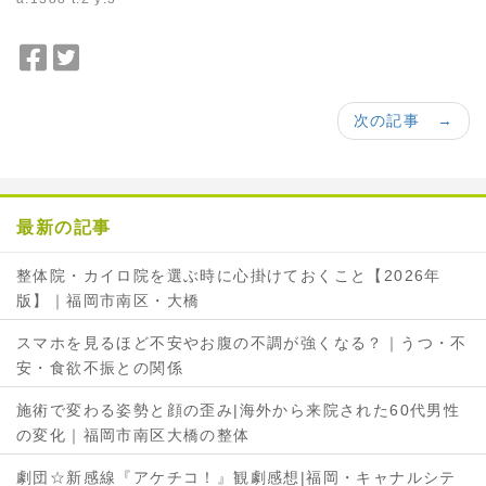
F
T
a
w
c
i
次の記事 →
e
t
b
t
o
e
o
r
最新の記事
k
で
で
シ
整体院・カイロ院を選ぶ時に心掛けておくこと【2026年
シ
ェ
版】｜福岡市南区・大橋
ェ
ア
ア
スマホを見るほど不安やお腹の不調が強くなる？｜うつ・不
安・食欲不振との関係
施術で変わる姿勢と顔の歪み|海外から来院された60代男性
の変化｜福岡市南区大橋の整体
劇団☆新感線『アケチコ！』観劇感想|福岡・キャナルシテ