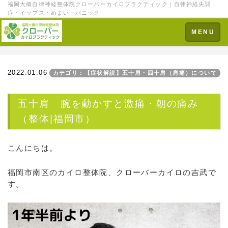
福岡大橋自律神経整体院クローバーカイロプラクティック｜自律神経失調
症・イップス・めまい・パニック
Toggle
MENU
navigation
2022.01.06
カテゴリ：【症状解説】五十肩・四十肩（肩痛）について
五十肩 腕を動かすと激痛・朝の痛み
（整体|福岡市）
こんにちは。
福岡市南区のカイロ整体院、クローバーカイロの吉武で
す。