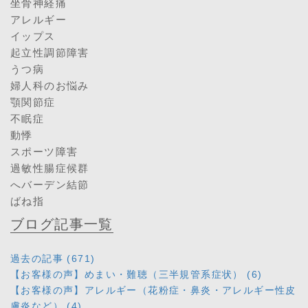
坐骨神経痛
アレルギー
イップス
起立性調節障害
うつ病
婦人科のお悩み
顎関節症
不眠症
動悸
スポーツ障害
過敏性腸症候群
へバーデン結節
ばね指
ブログ記事一覧
過去の記事 (671)
【お客様の声】めまい・難聴（三半規管系症状） (6)
【お客様の声】アレルギー（花粉症・鼻炎・アレルギー性皮
膚炎など） (4)