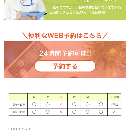
a:1388 t:2 y:3