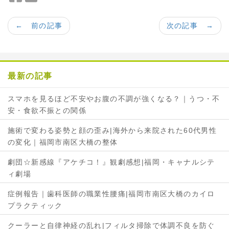
a
w
c
i
← 前の記事
次の記事 →
e
t
b
t
o
e
o
r
最新の記事
k
で
で
シ
スマホを見るほど不安やお腹の不調が強くなる？｜うつ・不
シ
ェ
安・食欲不振との関係
ェ
ア
ア
施術で変わる姿勢と顔の歪み|海外から来院された60代男性
の変化｜福岡市南区大橋の整体
劇団☆新感線『アケチコ！』観劇感想|福岡・キャナルシテ
ィ劇場
症例報告｜歯科医師の職業性腰痛|福岡市南区大橋のカイロ
プラクティック
クーラーと自律神経の乱れ|フィルタ掃除で体調不良を防ぐ