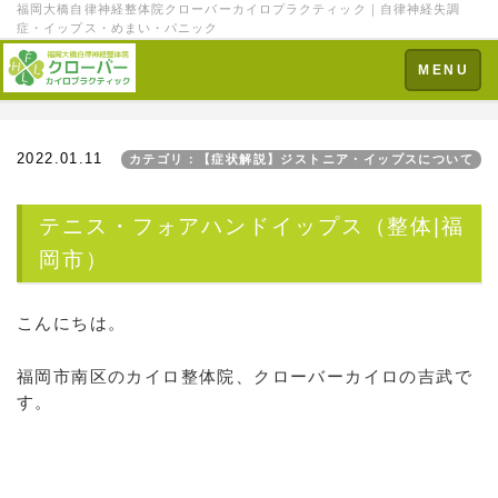
福岡大橋自律神経整体院クローバーカイロプラクティック｜自律神経失調
症・イップス・めまい・パニック
Toggle
MENU
navigation
2022.01.11
カテゴリ：【症状解説】ジストニア・イップスについて
テニス・フォアハンドイップス（整体|福
岡市）
こんにちは。
福岡市南区のカイロ整体院、クローバーカイロの吉武で
す。