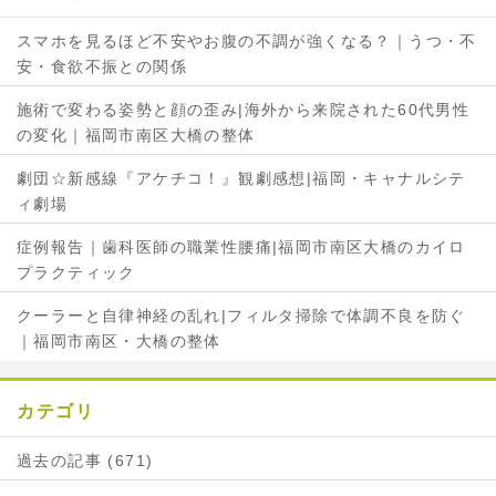
で
シ
スマホを見るほど不安やお腹の不調が強くなる？｜うつ・不
シ
ェ
安・食欲不振との関係
ェ
ア
ア
施術で変わる姿勢と顔の歪み|海外から来院された60代男性
の変化｜福岡市南区大橋の整体
劇団☆新感線『アケチコ！』観劇感想|福岡・キャナルシテ
ィ劇場
症例報告｜歯科医師の職業性腰痛|福岡市南区大橋のカイロ
プラクティック
クーラーと自律神経の乱れ|フィルタ掃除で体調不良を防ぐ
｜福岡市南区・大橋の整体
カテゴリ
過去の記事 (671)