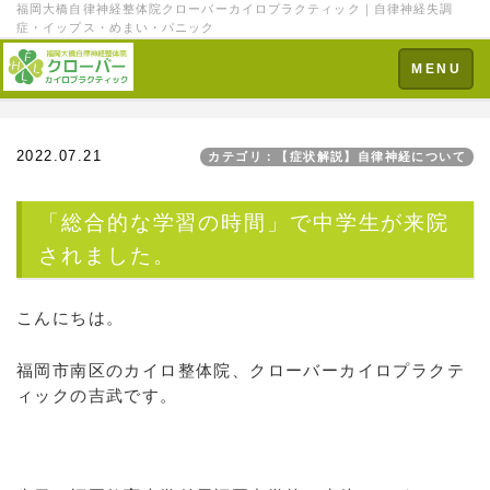
福岡大橋自律神経整体院クローバーカイロプラクティック｜自律神経失調
症・イップス・めまい・パニック
Toggle
MENU
navigation
2022.07.21
カテゴリ：【症状解説】自律神経について
「総合的な学習の時間」で中学生が来院
されました。
こんにちは。
福岡市南区のカイロ整体院、クローバーカイロプラクテ
ィックの吉武です。