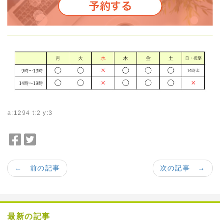
a:1294 t:2 y:3
F
T
a
w
c
i
← 前の記事
次の記事 →
e
t
b
t
o
e
o
r
最新の記事
k
で