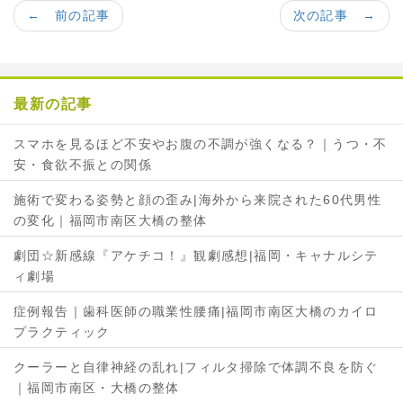
c
i
← 前の記事
次の記事 →
e
t
b
t
o
e
o
r
最新の記事
k
で
で
シ
スマホを見るほど不安やお腹の不調が強くなる？｜うつ・不
シ
ェ
安・食欲不振との関係
ェ
ア
ア
施術で変わる姿勢と顔の歪み|海外から来院された60代男性
の変化｜福岡市南区大橋の整体
劇団☆新感線『アケチコ！』観劇感想|福岡・キャナルシテ
ィ劇場
症例報告｜歯科医師の職業性腰痛|福岡市南区大橋のカイロ
プラクティック
クーラーと自律神経の乱れ|フィルタ掃除で体調不良を防ぐ
｜福岡市南区・大橋の整体