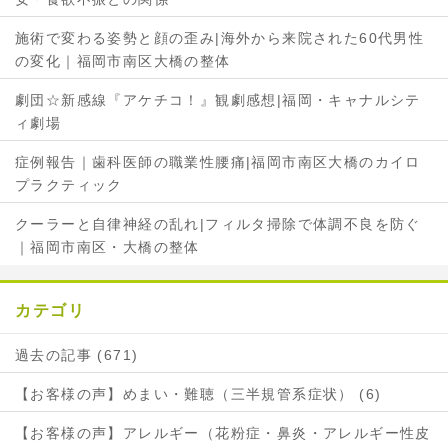
ェ
ア
ア
施術で変わる姿勢と顔の歪み|海外から来院された60代男性
の変化｜福岡市南区大橋の整体
劇団☆新感線『アケチコ！』観劇感想|福岡・キャナルシテ
ィ劇場
症例報告｜歯科医師の職業性腰痛|福岡市南区大橋のカイロ
プラクティック
クーラーと自律神経の乱れ|フィルタ掃除で体調不良を防ぐ
｜福岡市南区・大橋の整体
カテゴリ
過去の記事 (671)
【お客様の声】めまい・難聴（三半規管系症状） (6)
【お客様の声】アレルギー（花粉症・鼻炎・アレルギー性皮