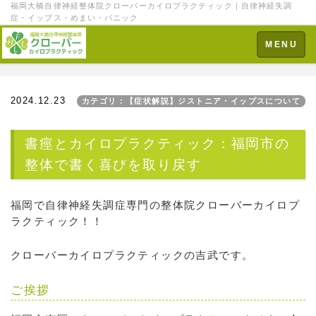
福岡大橋自律神経整体院クローバーカイロプラクティック｜自律神経失調
症・イップス・めまい・パニック
Toggle
MENU
navigation
2024.12.23
カテゴリ：【症状解説】ジストニア・イップスについて
書痙とカイロプラクティック：福岡市の
整体で書く喜びを取り戻す
福岡で自律神経失調症専門の整体院クローバーカイロプ
ラクティック！！
クローバーカイロプラクティックの吉武です。
ご挨拶