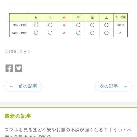
a:736 t:1 y:4
F
T
a
w
c
i
← 前の記事
次の記事 →
e
t
b
t
o
e
o
r
最新の記事
k
で
で
シ
スマホを見るほど不安やお腹の不調が強くなる？｜うつ・不
シ
ェ
安・食欲不振との関係