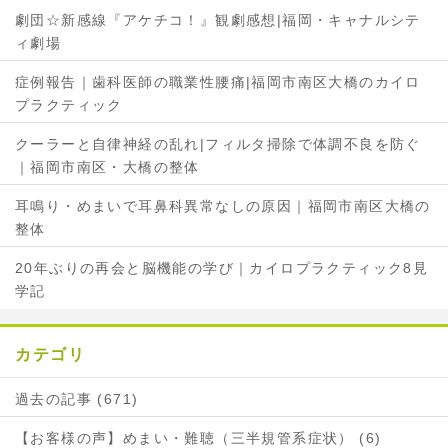
劇団☆新感線『アケチコ！』観劇感想|福岡・キャナルシテ
シ
ェ
ィ劇場
ェ
ア
ア
症例報告｜歯科医師の職業性腰痛|福岡市南区大橋のカイロ
プラクティック
クーラーと自律神経の乱れ|フィルタ掃除で体調不良を防ぐ
｜福岡市南区・大橋の整体
耳鳴り・めまいで耳鼻科異常なしの原因｜福岡市南区大橋の
整体
20年ぶりの再会と脳機能の学び｜カイロプラクティック8見
学記
カテゴリ
過去の記事 (671)
【お客様の声】めまい・難聴（三半規管系症状） (6)