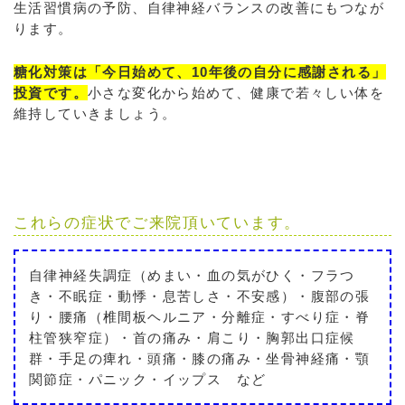
生活習慣病の予防、自律神経バランスの改善にもつなが
ります。
糖化対策は「今日始めて、10年後の自分に感謝される」
投資です。
小さな変化から始めて、健康で若々しい体を
維持していきましょう。
これらの症状でご来院頂いています。
自律神経失調症（めまい・血の気がひく・フラつ
き・不眠症・動悸・息苦しさ・不安感）・腹部の張
り・腰痛（椎間板ヘルニア・分離症・すべり症・脊
柱管狭窄症）・首の痛み・肩こり・胸郭出口症候
群・手足の痺れ・頭痛・膝の痛み・坐骨神経痛・顎
関節症・パニック・イップス など