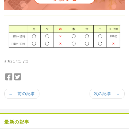
a:621 t:1 y:2
F
T
a
w
c
i
← 前の記事
次の記事 →
e
t
b
t
o
e
o
r
最新の記事
k
で
で
シ