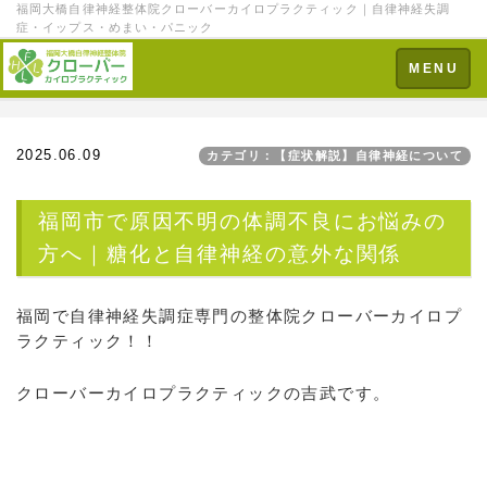
福岡大橋自律神経整体院クローバーカイロプラクティック｜自律神経失調
症・イップス・めまい・パニック
Toggle
MENU
navigation
2025.06.09
カテゴリ：【症状解説】自律神経について
福岡市で原因不明の体調不良にお悩みの
方へ｜糖化と自律神経の意外な関係
福岡で自律神経失調症専門の整体院クローバーカイロプ
ラクティック！！
クローバーカイロプラクティックの吉武です。