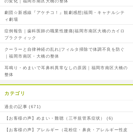
の変化｜福岡市南区大橋の整体
ェ
ア
ア
劇団☆新感線『アケチコ！』観劇感想|福岡・キャナルシテ
ィ劇場
症例報告｜歯科医師の職業性腰痛|福岡市南区大橋のカイロ
プラクティック
クーラーと自律神経の乱れ|フィルタ掃除で体調不良を防ぐ
｜福岡市南区・大橋の整体
耳鳴り・めまいで耳鼻科異常なしの原因｜福岡市南区大橋の
整体
カテゴリ
過去の記事 (671)
【お客様の声】めまい・難聴（三半規管系症状） (6)
【お客様の声】アレルギー（花粉症・鼻炎・アレルギー性皮