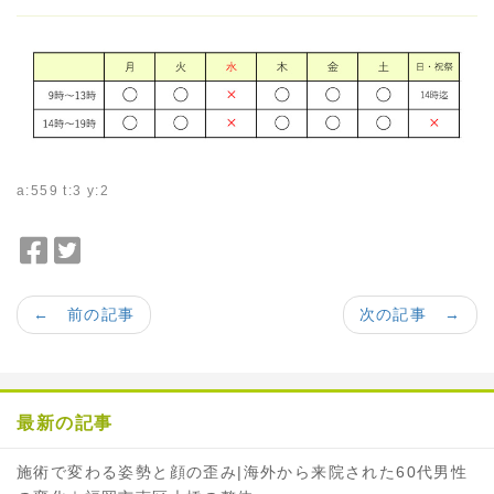
a:559 t:3 y:2
F
T
a
w
c
i
← 前の記事
次の記事 →
e
t
b
t
o
e
o
r
最新の記事
k
で
で
シ
施術で変わる姿勢と顔の歪み|海外から来院された60代男性
シ
ェ