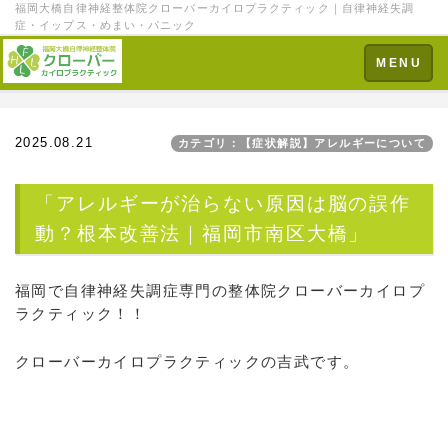
福岡大橋自律神経整体院クローバーカイロプラクティック｜自律神経失調
症・イップス・めまい・パニック
Toggle
MENU
navigation
2025.08.21
カテゴリ：【症状解説】アレルギーについて
「アレルギーが治らない原因は脳の誤作
動？根本改善法｜福岡市南区大橋」
福岡で自律神経失調症専門の整体院クローバーカイロプ
ラクティック！！
クローバーカイロプラクティックの吉武です。