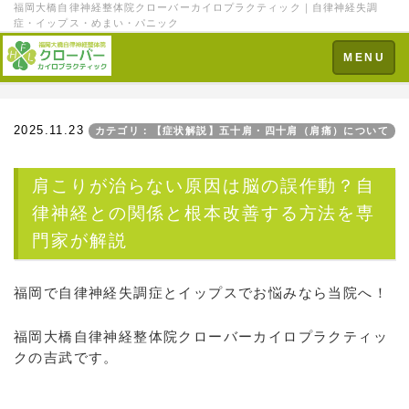
福岡大橋自律神経整体院クローバーカイロプラクティック｜自律神経失調
症・イップス・めまい・パニック
Toggle
MENU
navigation
2025.11.23
カテゴリ：【症状解説】五十肩・四十肩（肩痛）について
肩こりが治らない原因は脳の誤作動？自
律神経との関係と根本改善する方法を専
門家が解説
福岡で自律神経失調症とイップスでお悩みなら当院へ！
福岡大橋自律神経整体院クローバーカイロプラクティッ
クの吉武です。