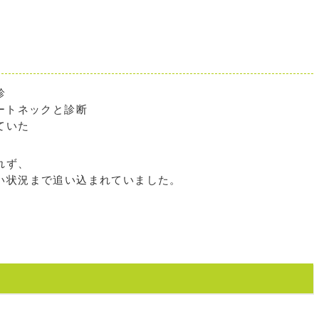
診
ートネックと診断
ていた
れず、
い状況まで追い込まれていました。