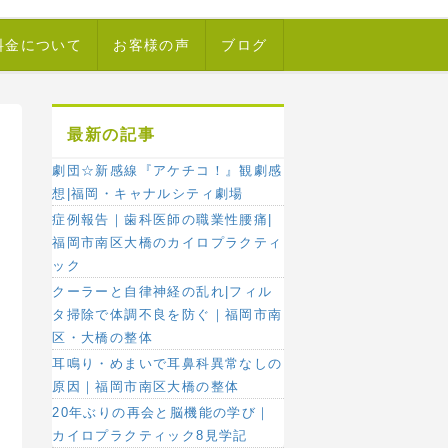
料金について
お客様の声
ブログ
最新の記事
劇団☆新感線『アケチコ！』観劇感
想|福岡・キャナルシティ劇場
症例報告｜歯科医師の職業性腰痛|
福岡市南区大橋のカイロプラクティ
ック
クーラーと自律神経の乱れ|フィル
タ掃除で体調不良を防ぐ｜福岡市南
区・大橋の整体
耳鳴り・めまいで耳鼻科異常なしの
原因｜福岡市南区大橋の整体
20年ぶりの再会と脳機能の学び｜
カイロプラクティック8見学記