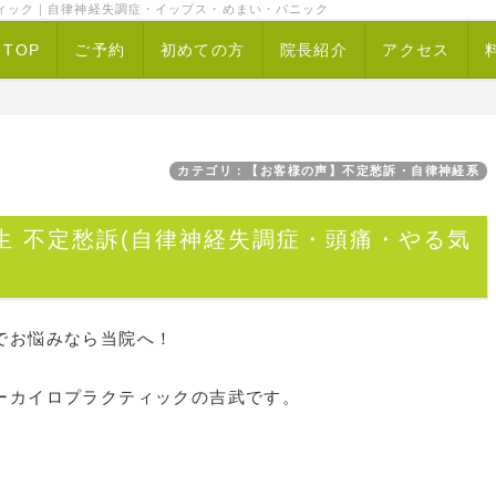
ィック｜自律神経失調症・イップス・めまい・パニック
TOP
ご予約
初めての方
院長紹介
アクセス
カテゴリ：【お客様の声】不定愁訴・自律神経系
生 不定愁訴(自律神経失調症・頭痛・やる気
でお悩みなら当院へ！
ーカイロプラクティックの吉武です。