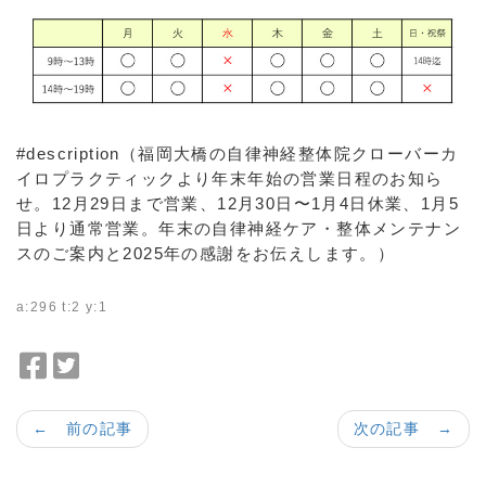
#description（福岡大橋の自律神経整体院クローバーカ
イロプラクティックより年末年始の営業日程のお知ら
せ。12月29日まで営業、12月30日〜1月4日休業、1月5
日より通常営業。年末の自律神経ケア・整体メンテナン
スのご案内と2025年の感謝をお伝えします。）
a:296 t:2 y:1
F
T
a
w
c
i
← 前の記事
次の記事 →
e
t
b
t
o
e