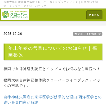
福岡大橋自律神経整体院クローバーカイロプラクティック｜自律神経失調
症・イップス・めまい・パニック
Toggle
MENU
navigation
2025.12.26
カテゴリ：お知らせ
年末年始の営業についてのお知らせ｜福
岡整体
福岡で自律神経失調症とイップスでお悩みなら当院へ！
福岡大橋自律神経整体院クローバーカイロプラクティッ
クの吉武です。
自律神経失調症に東洋医学が効果的な理由|西洋医学との
違いを専門家が解説