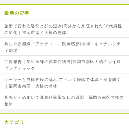
o
r
最新の記事
k
で
で
シ
施術で変わる姿勢と顔の歪み|海外から来院された60代男性
シ
ェ
の変化｜福岡市南区大橋の整体
ェ
ア
ア
劇団☆新感線『アケチコ！』観劇感想|福岡・キャナルシテ
ィ劇場
症例報告｜歯科医師の職業性腰痛|福岡市南区大橋のカイロ
プラクティック
クーラーと自律神経の乱れ|フィルタ掃除で体調不良を防ぐ
｜福岡市南区・大橋の整体
耳鳴り・めまいで耳鼻科異常なしの原因｜福岡市南区大橋の
整体
カテゴリ