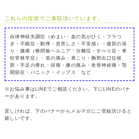
これらの症状でご来院頂いています。
自律神経失調症（めまい・血の気がひく・フラつ
き・不眠症・動悸・息苦しさ・不安感）・腹部の張
り・腰痛（椎間板ヘルニア・分離症・すべり症・脊
柱管狭窄症）・首の痛み・肩こり・胸郭出口症候
群・手足の痺れ・頭痛・膝の痛み・坐骨神経痛・顎
関節症・パニック・イップス など
※お悩み事はLINEでご相談ください。下にLINEのバナ
ーがあります。
宜しければ、下のバナーからメルマガにご登録頂けると
嬉しいです。