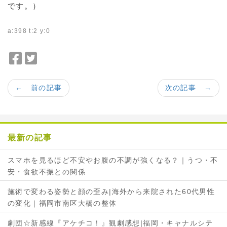
です。）
a:398 t:2 y:0
F
T
a
w
c
i
← 前の記事
次の記事 →
e
t
b
t
o
e
o
r
最新の記事
k
で
で
シ
スマホを見るほど不安やお腹の不調が強くなる？｜うつ・不
シ
ェ
安・食欲不振との関係
ェ
ア
ア
施術で変わる姿勢と顔の歪み|海外から来院された60代男性
の変化｜福岡市南区大橋の整体
劇団☆新感線『アケチコ！』観劇感想|福岡・キャナルシテ