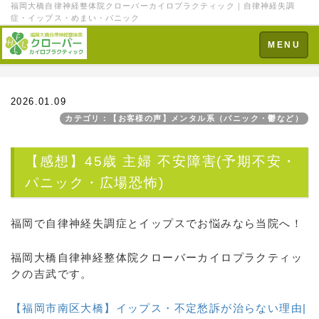
福岡大橋自律神経整体院クローバーカイロプラクティック｜自律神経失調
症・イップス・めまい・パニック
Toggle
MENU
navigation
2026.01.09
カテゴリ：【お客様の声】メンタル系（パニック・鬱など）
【感想】45歳 主婦 不安障害(予期不安・
パニック・広場恐怖)
福岡で自律神経失調症とイップスでお悩みなら当院へ！
福岡大橋自律神経整体院クローバーカイロプラクティッ
クの吉武です。
【福岡市南区大橋】イップス・不定愁訴が治らない理由|