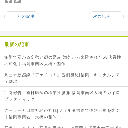
a
w
c
i
← 前の記事
次の記事 →
e
t
b
t
o
e
o
r
最新の記事
k
で
で
シ
施術で変わる姿勢と顔の歪み|海外から来院された60代男性
シ
ェ
の変化｜福岡市南区大橋の整体
ェ
ア
ア
劇団☆新感線『アケチコ！』観劇感想|福岡・キャナルシテ
ィ劇場
症例報告｜歯科医師の職業性腰痛|福岡市南区大橋のカイロ
プラクティック
クーラーと自律神経の乱れ|フィルタ掃除で体調不良を防ぐ
｜福岡市南区・大橋の整体