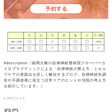
#description（福岡大橋の自律神経整体院クローバーカ
イロプラクティックによる「自律神経の整え方」とセル
フケアの実践法を詳しく解説するブログ。自律神経失調
症や不調改善に役立つ日常ケアのヒントや当院の考え方
を紹介しています。）
a:345 t:1 y:4
F
T