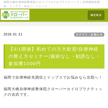
福岡大橋自律神経整体院クローバーカイロプラクティック｜自律神経失調
症・イップス・めまい・パニック
Toggle
MENU
navigation
2026.01.31
カテゴリ：お知らせ
【3/1開催】初めての方大歓迎!自律神経
の整え方セミナー|施術なし・勧誘なし・
参加費1000円
福岡で自律神経失調症とイップスでお悩みなら当院へ！
福岡大橋自律神経整体院クローバーカイロプラクティッ
クの吉武です。