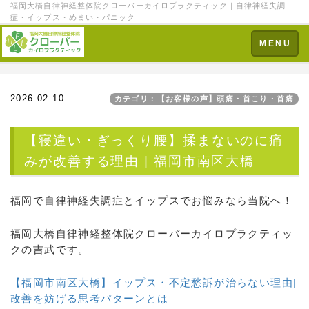
福岡大橋自律神経整体院クローバーカイロプラクティック｜自律神経失調
症・イップス・めまい・パニック
Toggle
MENU
navigation
2026.02.10
カテゴリ：【お客様の声】頭痛・首こり・首痛
【寝違い・ぎっくり腰】揉まないのに痛
みが改善する理由 | 福岡市南区大橋
福岡で自律神経失調症とイップスでお悩みなら当院へ！
福岡大橋自律神経整体院クローバーカイロプラクティッ
クの吉武です。
【福岡市南区大橋】イップス・不定愁訴が治らない理由|
改善を妨げる思考パターンとは