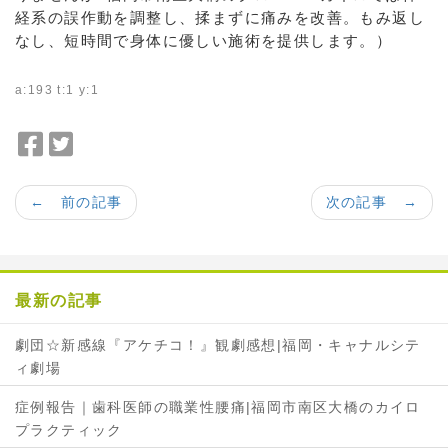
経系の誤作動を調整し、揉まずに痛みを改善。もみ返し
なし、短時間で身体に優しい施術を提供します。）
a:193 t:1 y:1
F
T
a
w
c
i
← 前の記事
次の記事 →
e
t
b
t
o
e
o
r
最新の記事
k
で
で
シ
劇団☆新感線『アケチコ！』観劇感想|福岡・キャナルシテ
シ
ェ
ィ劇場
ェ
ア
ア
症例報告｜歯科医師の職業性腰痛|福岡市南区大橋のカイロ
プラクティック