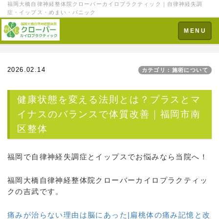
福岡大橋自律神経整体院クローバーカイロプラクティック｜自律神経失調
症・イップス・めまい・パニック
Toggle
MENU
navigation
2026.02.14
カテゴリ：施術について
健康状態を変える法則とは？プラスとマ
イナスのバランスで体質改善｜福岡市南
区整体
福岡で自律神経失調症とイップスでお悩みなら当院へ！
福岡大橋自律神経整体院クローバーカイロプラクティッ
クの吉武です。
痛みが治らない理由は脳にあった|扁桃体の痛み記憶と改