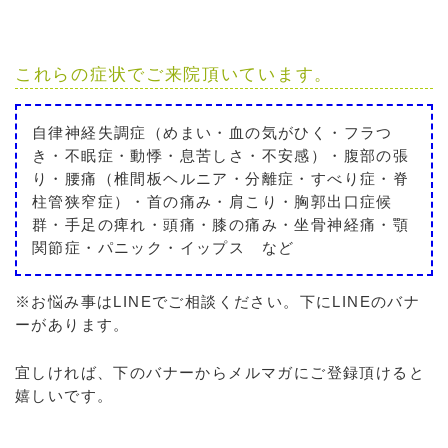
これらの症状でご来院頂いています。
自律神経失調症（めまい・血の気がひく・フラつ
き・不眠症・動悸・息苦しさ・不安感）・腹部の張
り・腰痛（椎間板ヘルニア・分離症・すべり症・脊
柱管狭窄症）・首の痛み・肩こり・胸郭出口症候
群・手足の痺れ・頭痛・膝の痛み・坐骨神経痛・顎
関節症・パニック・イップス など
※お悩み事はLINEでご相談ください。下にLINEのバナ
ーがあります。
宜しければ、下のバナーからメルマガにご登録頂けると
嬉しいです。