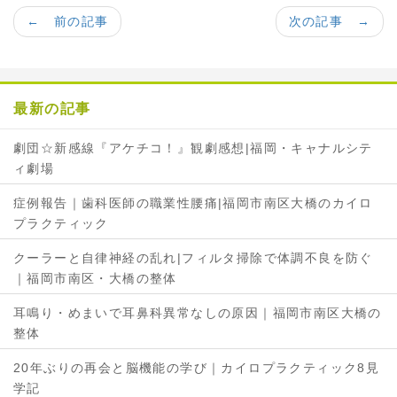
c
i
← 前の記事
次の記事 →
e
t
b
t
o
e
o
r
最新の記事
k
で
で
シ
劇団☆新感線『アケチコ！』観劇感想|福岡・キャナルシテ
シ
ェ
ィ劇場
ェ
ア
ア
症例報告｜歯科医師の職業性腰痛|福岡市南区大橋のカイロ
プラクティック
クーラーと自律神経の乱れ|フィルタ掃除で体調不良を防ぐ
｜福岡市南区・大橋の整体
耳鳴り・めまいで耳鼻科異常なしの原因｜福岡市南区大橋の
整体
20年ぶりの再会と脳機能の学び｜カイロプラクティック8見
学記