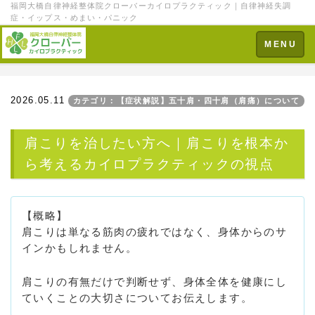
福岡大橋自律神経整体院クローバーカイロプラクティック｜自律神経失調
症・イップス・めまい・パニック
Toggle
MENU
navigation
2026.05.11
カテゴリ：【症状解説】五十肩・四十肩（肩痛）について
肩こりを治したい方へ｜肩こりを根本か
ら考えるカイロプラクティックの視点
【概略】
肩こりは単なる筋肉の疲れではなく、身体からのサ
インかもしれません。
肩こりの有無だけで判断せず、身体全体を健康にし
ていくことの大切さについてお伝えします。