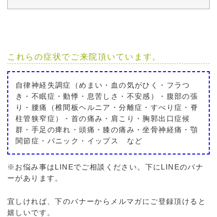
これらの症状でご来院頂いています。
自律神経失調症（めまい・血の気がひく・フラつ
き・不眠症・動悸・息苦しさ・不安感）・腹部の張
り・腰痛（椎間板ヘルニア・分離症・すべり症・脊
柱管狭窄症）・首の痛み・肩こり・胸郭出口症候
群・手足の痺れ・頭痛・膝の痛み・坐骨神経痛・顎
関節症・パニック・イップス など
※お悩み事はLINEでご相談ください。下にLINEのバナ
ーがあります。
宜しければ、下のバナーからメルマガにご登録頂けると
嬉しいです。