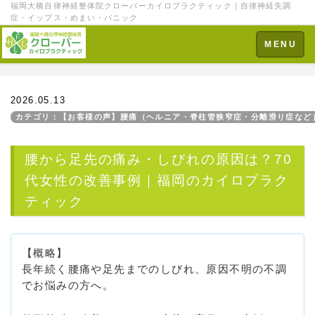
福岡大橋自律神経整体院クローバーカイロプラクティック｜自律神経失調
症・イップス・めまい・パニック
Toggle
MENU
navigation
2026.05.13
カテゴリ：【お客様の声】腰痛（ヘルニア・脊柱管狭窄症・分離滑り症など
腰から足先の痛み・しびれの原因は？70
代女性の改善事例｜福岡のカイロプラク
ティック
【概略】
長年続く腰痛や足先までのしびれ、原因不明の不調
でお悩みの方へ。