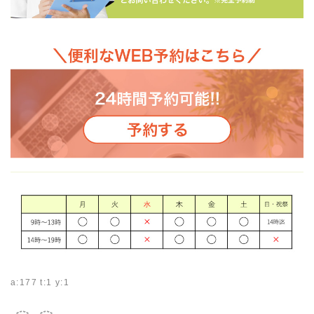
a:177 t:1 y:1