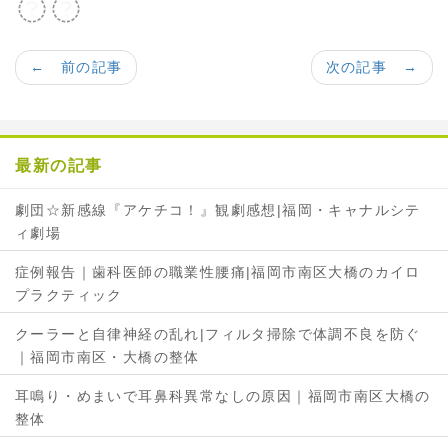
F
T
a
w
c
i
← 前の記事
次の記事 →
e
t
b
t
o
e
o
r
最新の記事
k
で
で
シ
劇団☆新感線『アケチコ！』観劇感想|福岡・キャナルシテ
シ
ェ
ィ劇場
ェ
ア
ア
症例報告｜歯科医師の職業性腰痛|福岡市南区大橋のカイロ
プラクティック
クーラーと自律神経の乱れ|フィルタ掃除で体調不良を防ぐ
｜福岡市南区・大橋の整体
耳鳴り・めまいで耳鼻科異常なしの原因｜福岡市南区大橋の
整体