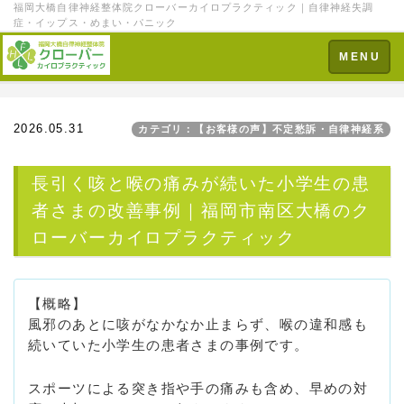
福岡大橋自律神経整体院クローバーカイロプラクティック｜自律神経失調
症・イップス・めまい・パニック
Toggle
MENU
navigation
2026.05.31
カテゴリ：【お客様の声】不定愁訴・自律神経系
長引く咳と喉の痛みが続いた小学生の患
者さまの改善事例｜福岡市南区大橋のク
ローバーカイロプラクティック
【概略】
風邪のあとに咳がなかなか止まらず、喉の違和感も
続いていた小学生の患者さまの事例です。
スポーツによる突き指や手の痛みも含め、早めの対