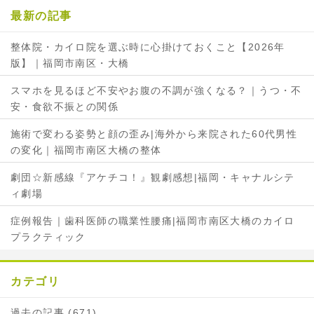
最新の記事
k
で
で
シ
整体院・カイロ院を選ぶ時に心掛けておくこと【2026年
シ
ェ
版】｜福岡市南区・大橋
ェ
ア
ア
スマホを見るほど不安やお腹の不調が強くなる？｜うつ・不
安・食欲不振との関係
施術で変わる姿勢と顔の歪み|海外から来院された60代男性
の変化｜福岡市南区大橋の整体
劇団☆新感線『アケチコ！』観劇感想|福岡・キャナルシテ
ィ劇場
症例報告｜歯科医師の職業性腰痛|福岡市南区大橋のカイロ
プラクティック
カテゴリ
過去の記事 (671)