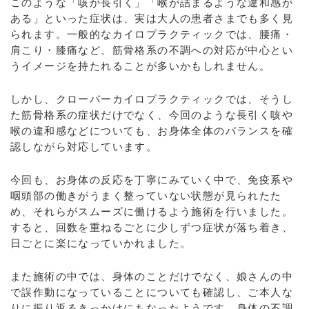
このような「咳が長引く」「喉が詰まるような違和感が
ある」といった症状は、実は大人の患者さまでも多く見
られます。一般的なカイロプラクティックでは、腰痛・
肩こり・膝痛など、筋骨格系の不調への対応が中心とい
うイメージを持たれることが多いかもしれません。
しかし、クローバーカイロプラクティックでは、そうし
た筋骨格系の症状だけでなく、今回のような長引く咳や
喉の違和感などについても、お身体全体のバランスを確
認しながら対応しています。
今回も、お身体の反応を丁寧にみていく中で、免疫系や
咽頭部の働きがうまく整っていない状態が見られたた
め、それらがスムーズに働けるよう施術を行いました。
すると、回数を重ねるごとに少しずつ症状が落ち着き、
日ごとに楽になっていかれました。
また施術の中では、身体のことだけでなく、娘さんの中
で誤作動になっていることについても確認し、ご本人な
りに振り返るきっかけにもなったようです。身体の不調