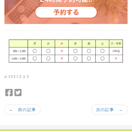
a:133 t:2 y:2
F
T
a
w
c
i
← 前の記事
次の記事 →
e
t
b
t
o
e
o
r