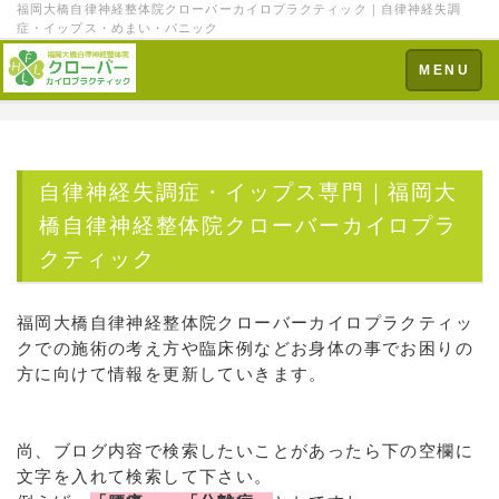
福岡大橋自律神経整体院クローバーカイロプラクティック｜自律神経失調
症・イップス・めまい・パニック
Toggle
MENU
navigation
自律神経失調症・イップス専門｜福岡大
橋自律神経整体院クローバーカイロプラ
クティック
福岡大橋自律神経整体院クローバーカイロプラクティッ
クでの施術の考え方や臨床例などお身体の事でお困りの
方に向けて情報を更新していきます。
尚、ブログ内容で検索したいことがあったら下の空欄に
文字を入れて検索して下さい。