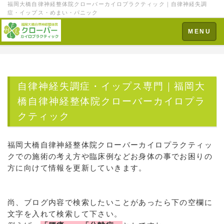
福岡大橋自律神経整体院クローバーカイロプラクティック｜自律神経失調
症・イップス・めまい・パニック
Toggle
MENU
navigation
自律神経失調症・イップス専門｜福岡大
橋自律神経整体院クローバーカイロプラ
クティック
福岡大橋自律神経整体院クローバーカイロプラクティッ
クでの施術の考え方や臨床例などお身体の事でお困りの
方に向けて情報を更新していきます。
尚、ブログ内容で検索したいことがあったら下の空欄に
文字を入れて検索して下さい。