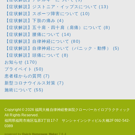
【症状解説】ジストニア・イップスについて (13)
【症状解説】スポーツ障害について (10)
【症状解説】下肢の痛み (4)
【症状解説】五十肩・四十肩（肩痛）について (8)
【症状解説】腰痛について (14)
【症状解説】自律神経について (80)
【症状解説】自律神経について（パニック・動悸） (5)
【症状解説】頭痛について (8)
お知らせ (170)
プライベイト (50)
患者様からの質問 (7)
新型コロナウイルス対策 (7)
施術について (55)
Copyright © 2026
福岡大橋自律神経整体院クローバーカイロプラクティック
All Rights Reserved.
福岡県福岡市南区塩原3丁目17-7 サンシャインシティビル大橋2F 092-542-
0389
powered by
Quick Homepage Maker
7.6.4