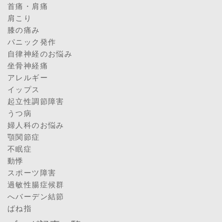
首痛・肩痛
肩こり
膝の痛み
パニック発作
自律神経のお悩み
坐骨神経痛
アレルギー
イップス
起立性調節障害
うつ病
婦人科のお悩み
顎関節症
不眠症
動悸
スポーツ障害
過敏性腸症候群
へバーデン結節
ばね指