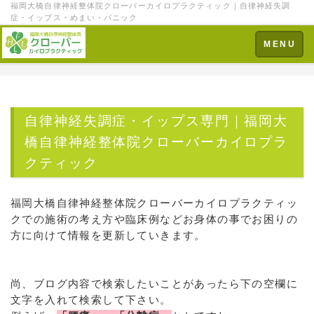
福岡大橋自律神経整体院クローバーカイロプラクティック｜自律神経失調
症・イップス・めまい・パニック
Toggle
MENU
navigation
自律神経失調症・イップス専門｜福岡大
橋自律神経整体院クローバーカイロプラ
クティック
福岡大橋自律神経整体院クローバーカイロプラクティッ
クでの施術の考え方や臨床例などお身体の事でお困りの
方に向けて情報を更新していきます。
尚、ブログ内容で検索したいことがあったら下の空欄に
文字を入れて検索して下さい。