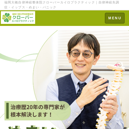
福岡大橋自律神経整体院クローバーカイロプラクティック｜自律神経失調
症・イップス・めまい・パニック
Toggle
MENU
navigation