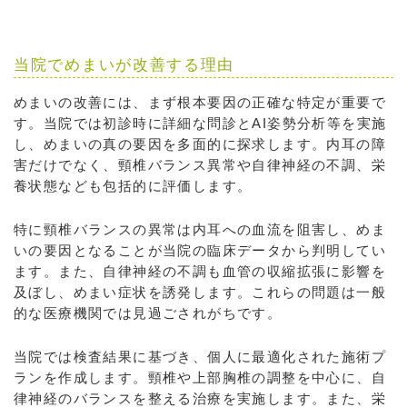
当院でめまいが改善する理由
めまいの改善には、まず根本要因の正確な特定が重要で
す。当院では初診時に詳細な問診とAI姿勢分析等を実施
し、めまいの真の要因を多面的に探求します。内耳の障
害だけでなく、頸椎バランス異常や自律神経の不調、栄
養状態なども包括的に評価します。
特に頸椎バランスの異常は内耳への血流を阻害し、めま
いの要因となることが当院の臨床データから判明してい
ます。また、自律神経の不調も血管の収縮拡張に影響を
及ぼし、めまい症状を誘発します。これらの問題は一般
的な医療機関では見過ごされがちです。
当院では検査結果に基づき、個人に最適化された施術プ
ランを作成します。頸椎や上部胸椎の調整を中心に、自
律神経のバランスを整える治療を実施します。また、栄