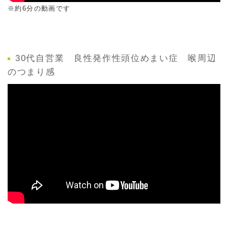
※約6分の動画です
30代自営業 良性発作性頭位めまい症 喉周辺
のつまり感