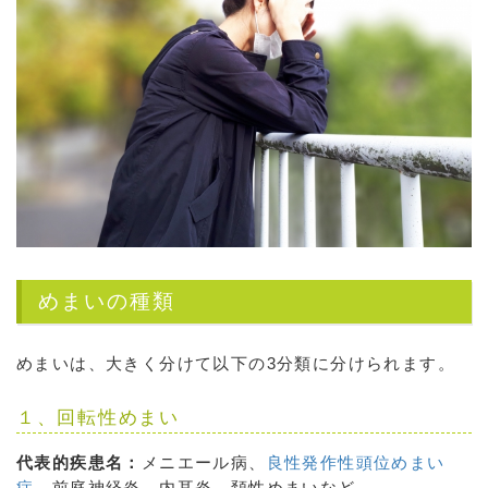
めまいの種類
めまいは、大きく分けて以下の3分類に分けられます。
１、回転性めまい
代表的疾患名：
メニエール病、
良性発作性頭位めまい
症
、前庭神経炎、内耳炎、頚性めまいなど