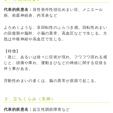
代表的疾患名：
良性発作性頭位めまい症、メニエール
病、前庭神経炎、内耳炎など
よろめくような、非回転性のふらつき感。回転性めまい
の回復期や脳幹、小脳の異常、高血圧などで生じる。大
抵は中枢神経や高血圧で生じる。
【特徴】
・急に、あるいは徐々に症状が現れ、フワフワ揺れる感
じと、頭痛や痺れ、運動まひなどの神経に関する症状を
伴う事がある。
浮動性めまいの多くは、脳の異常が原因で起こる。
３、立ちくらみ（失神）
代表的疾患名：
起立性調節障害など