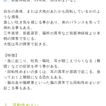
自分の身体、または大地があたかも回転しているかのよ
うな感覚。
激しい吐き気を感じる事があり、体のバランスを失って
倒れる事もある。
三半規管、前庭器官、脳幹の異常など前庭神経核より末
梢の障害で生じる。
大抵は耳の障害で起きる。
【特徴】
・急に起こり、吐気・嘔吐、耳が聴こえづらくなる（難
聴）などの症状を伴う事がある。
・回転性めまいの多くは、耳の異常が原因で起こる。放
っておくと難聴になる恐れもある。
・脳出血や脳梗塞といった脳の異常でも回転性めまいが
起こる事もある。
２、浮動性めまい