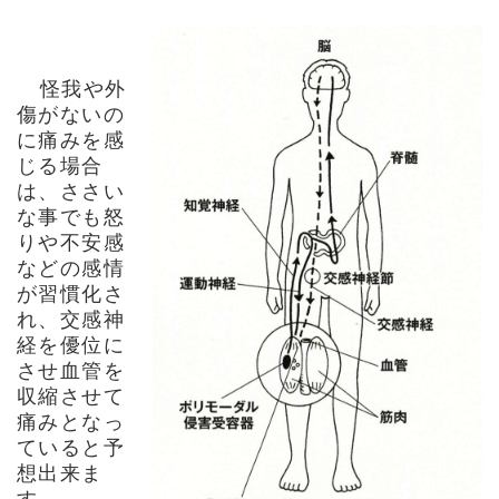
怪我や外
傷がないの
に痛みを感
じる場合
は、ささい
な事でも怒
りや不安感
などの感情
が習慣化さ
れ、交感神
経を優位に
させ血管を
収縮させて
痛みとなっ
ていると予
想出来ま
す。