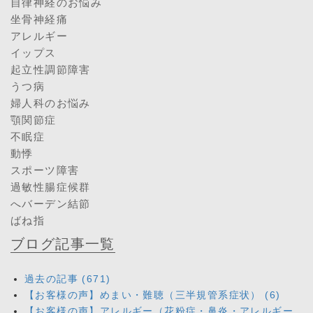
自律神経のお悩み
坐骨神経痛
アレルギー
イップス
起立性調節障害
うつ病
婦人科のお悩み
顎関節症
不眠症
動悸
スポーツ障害
過敏性腸症候群
へバーデン結節
ばね指
ブログ記事一覧
過去の記事 (671)
【お客様の声】めまい・難聴（三半規管系症状） (6)
【お客様の声】アレルギー（花粉症・鼻炎・アレルギー