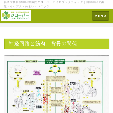
福岡大橋自律神経整体院クローバーカイロプラクティック｜自律神経失調
症・イップス・めまい・パニック
Toggle
MENU
navigation
神経回路と筋肉、背骨の関係