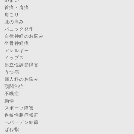
めまい
首痛・肩痛
肩こり
膝の痛み
パニック発作
自律神経のお悩み
坐骨神経痛
アレルギー
イップス
起立性調節障害
うつ病
婦人科のお悩み
顎関節症
不眠症
動悸
スポーツ障害
過敏性腸症候群
へバーデン結節
ばね指