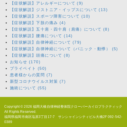
【症状解説】アレルギーについて (9)
【症状解説】ジストニア・イップスについて (13)
【症状解説】スポーツ障害について (10)
【症状解説】下肢の痛み (4)
【症状解説】五十肩・四十肩（肩痛）について (8)
【症状解説】腰痛について (14)
【症状解説】自律神経について (79)
【症状解説】自律神経について（パニック・動悸） (5)
【症状解説】頭痛について (8)
お知らせ (170)
プライベイト (50)
患者様からの質問 (7)
新型コロナウイルス対策 (7)
施術について (55)
Copyright © 2026
福岡大橋自律神経整体院クローバーカイロプラクティック
All Rights Reserved.
福岡県福岡市南区塩原3丁目17-7 サンシャインシティビル大橋2F 092-542-
0389