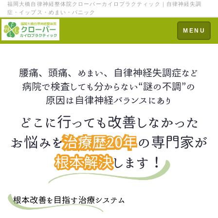
福岡大橋自律神経整体院クローバーカイロプラクティック｜自律神経失調
症・イップス・めまい・パニック
Toggle
MENU
navigation