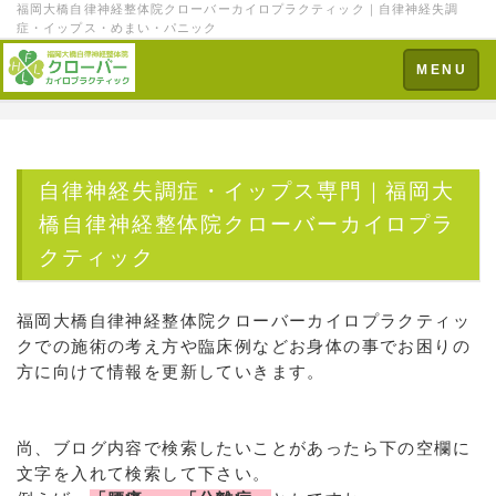
福岡大橋自律神経整体院クローバーカイロプラクティック｜自律神経失調
症・イップス・めまい・パニック
Toggle
MENU
navigation
自律神経失調症・イップス専門｜福岡大
橋自律神経整体院クローバーカイロプラ
クティック
福岡大橋自律神経整体院クローバーカイロプラクティッ
クでの施術の考え方や臨床例などお身体の事でお困りの
方に向けて情報を更新していきます。
尚、ブログ内容で検索したいことがあったら下の空欄に
文字を入れて検索して下さい。