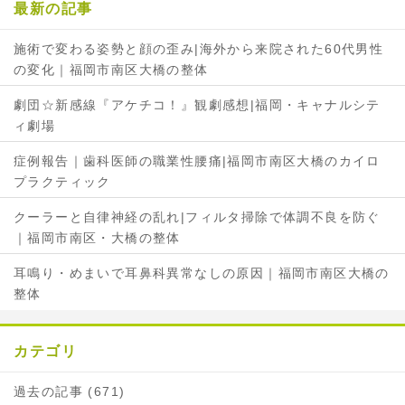
最新の記事
施術で変わる姿勢と顔の歪み|海外から来院された60代男性
の変化｜福岡市南区大橋の整体
劇団☆新感線『アケチコ！』観劇感想|福岡・キャナルシテ
ィ劇場
症例報告｜歯科医師の職業性腰痛|福岡市南区大橋のカイロ
プラクティック
クーラーと自律神経の乱れ|フィルタ掃除で体調不良を防ぐ
｜福岡市南区・大橋の整体
耳鳴り・めまいで耳鼻科異常なしの原因｜福岡市南区大橋の
整体
カテゴリ
過去の記事 (671)