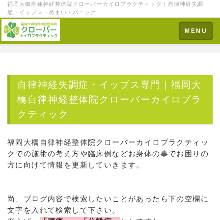
福岡大橋自律神経整体院クローバーカイロプラクティック｜自律神経失調
症・イップス・めまい・パニック
Toggle
MENU
navigation
自律神経失調症・イップス専門｜福岡大
橋自律神経整体院クローバーカイロプラ
クティック
福岡大橋自律神経整体院クローバーカイロプラクティッ
クでの施術の考え方や臨床例などお身体の事でお困りの
方に向けて情報を更新していきます。
尚、ブログ内容で検索したいことがあったら下の空欄に
文字を入れて検索して下さい。