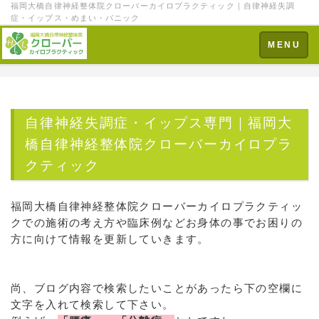
福岡大橋自律神経整体院クローバーカイロプラクティック｜自律神経失調
症・イップス・めまい・パニック
Toggle
MENU
navigation
自律神経失調症・イップス専門｜福岡大
橋自律神経整体院クローバーカイロプラ
クティック
福岡大橋自律神経整体院クローバーカイロプラクティッ
クでの施術の考え方や臨床例などお身体の事でお困りの
方に向けて情報を更新していきます。
尚、ブログ内容で検索したいことがあったら下の空欄に
文字を入れて検索して下さい。