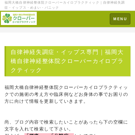
福岡大橋自律神経整体院クローバーカイロプラクティック｜自律神経失調
症・イップス・めまい・パニック
Toggle
MENU
navigation
自律神経失調症・イップス専門｜福岡大
橋自律神経整体院クローバーカイロプラ
クティック
福岡大橋自律神経整体院クローバーカイロプラクティッ
クでの施術の考え方や臨床例などお身体の事でお困りの
方に向けて情報を更新していきます。
尚、ブログ内容で検索したいことがあったら下の空欄に
文字を入れて検索して下さい。