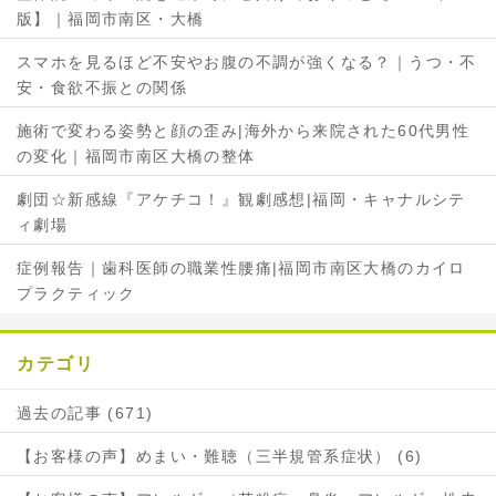
版】｜福岡市南区・大橋
スマホを見るほど不安やお腹の不調が強くなる？｜うつ・不
安・食欲不振との関係
施術で変わる姿勢と顔の歪み|海外から来院された60代男性
の変化｜福岡市南区大橋の整体
劇団☆新感線『アケチコ！』観劇感想|福岡・キャナルシテ
ィ劇場
症例報告｜歯科医師の職業性腰痛|福岡市南区大橋のカイロ
プラクティック
カテゴリ
過去の記事 (671)
【お客様の声】めまい・難聴（三半規管系症状） (6)