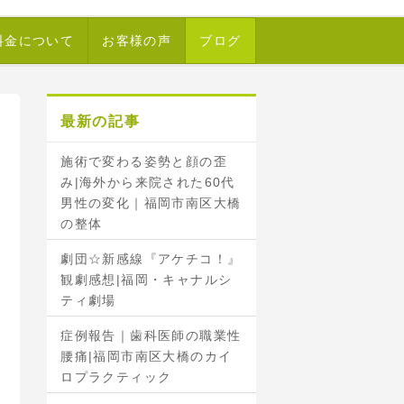
料金について
お客様の声
ブログ
最新の記事
施術で変わる姿勢と顔の歪
み|海外から来院された60代
男性の変化｜福岡市南区大橋
の整体
劇団☆新感線『アケチコ！』
観劇感想|福岡・キャナルシ
ティ劇場
症例報告｜歯科医師の職業性
腰痛|福岡市南区大橋のカイ
ロプラクティック