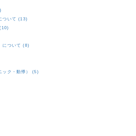
)
いて (13)
10)
ついて (8)
ック・動悸） (5)