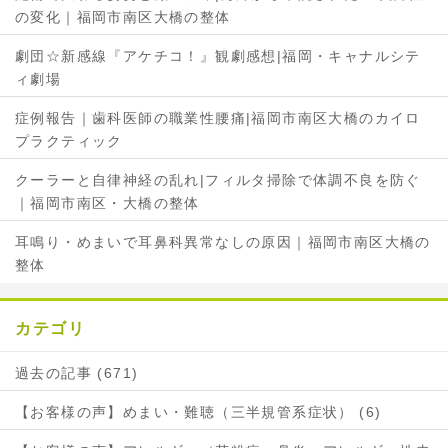
の変化｜福岡市南区大橋の整体
劇団☆新感線『アケチコ！』観劇感想|福岡・キャナルシテ
ィ劇場
症例報告｜歯科医師の職業性腰痛|福岡市南区大橋のカイロ
プラクティック
クーラーと自律神経の乱れ|フィルタ掃除で体調不良を防ぐ
｜福岡市南区・大橋の整体
耳鳴り・めまいで耳鼻科異常なしの原因｜福岡市南区大橋の
整体
カテゴリ
過去の記事 (671)
【お客様の声】めまい・難聴（三半規管系症状） (6)