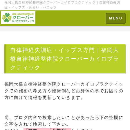
福岡大橋自律神経整体院クローバーカイロプラクティック｜自律神経失調
症・イップス・めまい・パニック
Toggle
MENU
navigation
自律神経失調症・イップス専門｜福岡大
橋自律神経整体院クローバーカイロプラ
クティック
福岡大橋自律神経整体院クローバーカイロプラクティッ
クでの施術の考え方や臨床例などお身体の事でお困りの
方に向けて情報を更新していきます。
尚、ブログ内容で検索したいことがあったら下の空欄に
文字を入れて検索して下さい。