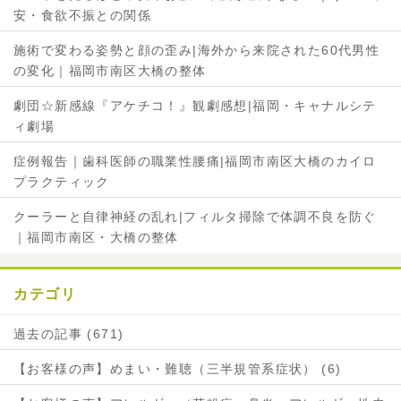
安・食欲不振との関係
施術で変わる姿勢と顔の歪み|海外から来院された60代男性
の変化｜福岡市南区大橋の整体
劇団☆新感線『アケチコ！』観劇感想|福岡・キャナルシテ
ィ劇場
症例報告｜歯科医師の職業性腰痛|福岡市南区大橋のカイロ
プラクティック
クーラーと自律神経の乱れ|フィルタ掃除で体調不良を防ぐ
｜福岡市南区・大橋の整体
カテゴリ
過去の記事 (671)
【お客様の声】めまい・難聴（三半規管系症状） (6)