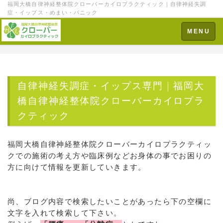
福岡大橋自律神経整体院クローバーカイロプラクティック｜自律神経失調
症・イップス・めまい・パニック
Toggle
MENU
navigation
自律神経失調症・イップス専門｜福岡大
橋自律神経整体院クローバーカイロプラ
クティック
福岡大橋自律神経整体院クローバーカイロプラクティッ
クでの施術の考え方や臨床例などお身体の事でお困りの
方に向けて情報を更新していきます。
尚、ブログ内容で検索したいことがあったら下の空欄に
文字を入れて検索して下さい。