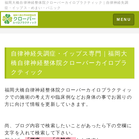
福岡大橋自律神経整体院クローバーカイロプラクティック｜自律神経失調
症・イップス・めまい・パニック
Toggle
MENU
navigation
自律神経失調症・イップス専門｜福岡大
橋自律神経整体院クローバーカイロプラ
クティック
福岡大橋自律神経整体院クローバーカイロプラクティッ
クでの施術の考え方や臨床例などお身体の事でお困りの
方に向けて情報を更新していきます。
尚、ブログ内容で検索したいことがあったら下の空欄に
文字を入れて検索して下さい。