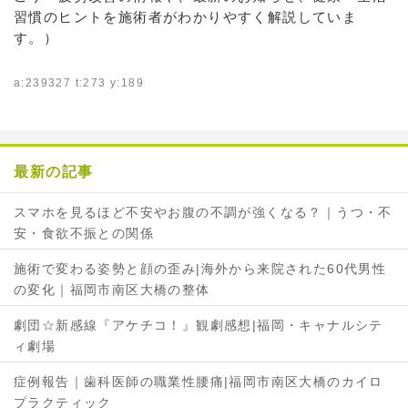
習慣のヒントを施術者がわかりやすく解説していま
す。）
a:239327 t:273 y:189
最新の記事
スマホを見るほど不安やお腹の不調が強くなる？｜うつ・不
安・食欲不振との関係
施術で変わる姿勢と顔の歪み|海外から来院された60代男性
の変化｜福岡市南区大橋の整体
劇団☆新感線『アケチコ！』観劇感想|福岡・キャナルシテ
ィ劇場
症例報告｜歯科医師の職業性腰痛|福岡市南区大橋のカイロ
プラクティック