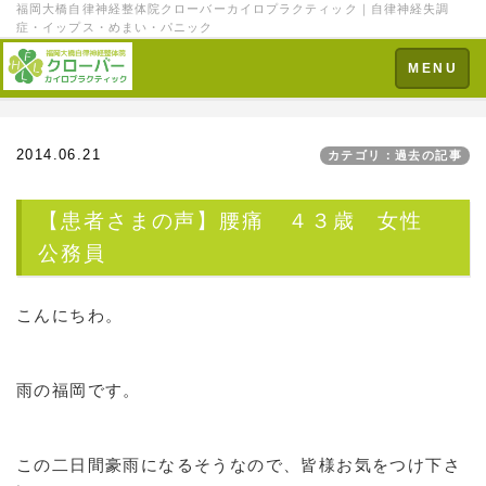
福岡大橋自律神経整体院クローバーカイロプラクティック｜自律神経失調
症・イップス・めまい・パニック
Toggle
MENU
navigation
2014.06.21
カテゴリ：過去の記事
【患者さまの声】腰痛 ４３歳 女性
公務員
こんにちわ。
雨の福岡です。
この二日間豪雨になるそうなので、皆様お気をつけ下さ