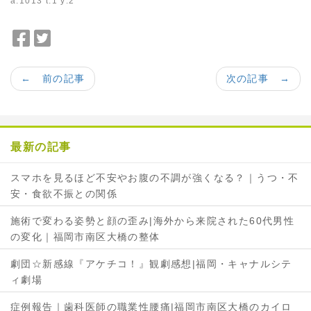
a:1013 t:1 y:2
F
T
a
w
c
i
← 前の記事
次の記事 →
e
t
b
t
o
e
o
r
最新の記事
k
で
で
シ
スマホを見るほど不安やお腹の不調が強くなる？｜うつ・不
シ
ェ
安・食欲不振との関係
ェ
ア
ア
施術で変わる姿勢と顔の歪み|海外から来院された60代男性
の変化｜福岡市南区大橋の整体
劇団☆新感線『アケチコ！』観劇感想|福岡・キャナルシテ
ィ劇場
症例報告｜歯科医師の職業性腰痛|福岡市南区大橋のカイロ