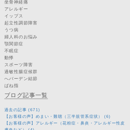
坐骨神経痛
アレルギー
イップス
起立性調節障害
うつ病
婦人科のお悩み
顎関節症
不眠症
動悸
スポーツ障害
過敏性腸症候群
へバーデン結節
ばね指
ブログ記事一覧
過去の記事 (671)
【お客様の声】めまい・難聴（三半規管系症状） (6)
【お客様の声】アレルギー（花粉症・鼻炎・アレルギー性皮
膚炎など） (4)