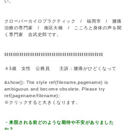
い。
クローバーカイロプラクティック / 福岡市 / 腰痛
治療の専門家 / 南区大橋 / こころと身体の声を聞
く専門家 吉武史郎です。
‖‖‖‖‖‖‖‖‖‖‖‖‖‖‖‖‖‖‖‖‖‖‖‖‖‖‖‖‖‖‖‖‖‖‖‖‖‖‖‖‖‖‖‖‖‖
４3歳 女性 公務員 主訴：腰痛がひどくなって
&show(): The style ref(filename,pagename) is
ambiguous and become obsolete. Please try
ref(pagename/filename);
※クリックすると大きくなります。
・来院される前どのような期待や不安がありました
か？