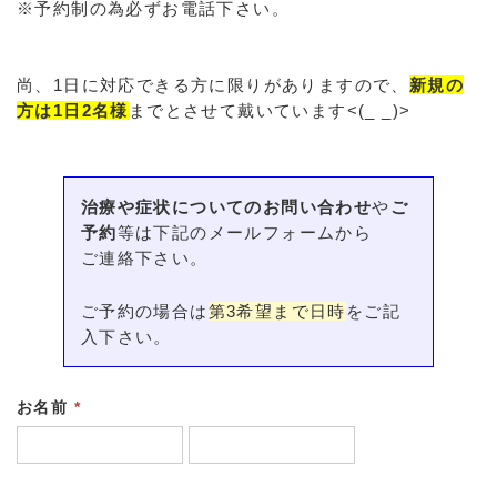
※予約制の為必ずお電話下さい。
尚、1日に対応できる方に限りがありますので、
新規の
方は1日2名様
までとさせて戴いています<(_ _)>
治療や症状についてのお問い合わせ
や
ご
予約
等は下記のメールフォームから
ご連絡下さい。
ご予約の場合は
第3希望まで日時
をご記
入下さい。
お名前
*