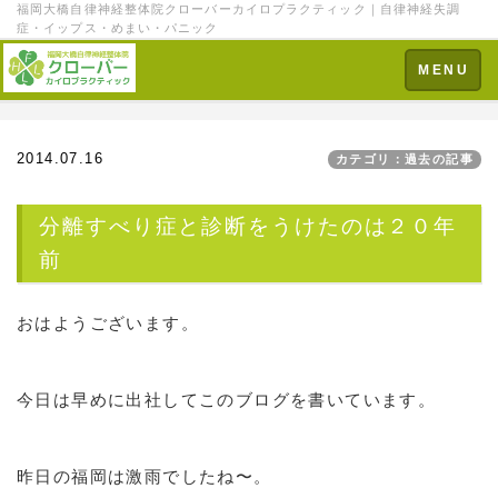
福岡大橋自律神経整体院クローバーカイロプラクティック｜自律神経失調
症・イップス・めまい・パニック
Toggle
MENU
navigation
2014.07.16
カテゴリ：過去の記事
分離すべり症と診断をうけたのは２０年
前
おはようございます。
今日は早めに出社してこのブログを書いています。
昨日の福岡は激雨でしたね〜。