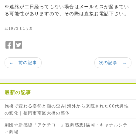
※連絡が二日経ってもない場合はメールミスが起きてい
る可能性がありますので、その際は直接お電話下さい。
a:1973 t:1 y:0
F
T
a
w
c
i
← 前の記事
次の記事 →
e
t
b
t
o
e
o
r
最新の記事
k
で
で
シ
施術で変わる姿勢と顔の歪み|海外から来院された60代男性
シ
ェ
の変化｜福岡市南区大橋の整体
ェ
ア
ア
劇団☆新感線『アケチコ！』観劇感想|福岡・キャナルシテ
ィ劇場