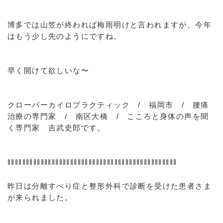
博多では山笠が終われば梅雨明けと言われますが、今年
はもう少し先のようにですね。
早く開けて欲しいな〜
クローバーカイロプラクティック / 福岡市 / 腰痛
治療の専門家 / 南区大橋 / こころと身体の声を聞
く専門家 吉武史郎です。
‖‖‖‖‖‖‖‖‖‖‖‖‖‖‖‖‖‖‖‖‖‖‖‖‖‖‖‖‖‖‖‖‖‖‖‖‖‖‖‖‖‖‖‖‖‖
昨日は分離すべり症と整形外科で診断を受けた患者さま
が来られました。