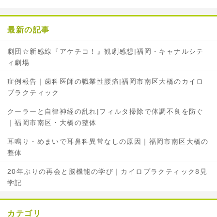
o
e
o
r
最新の記事
k
で
で
シ
劇団☆新感線『アケチコ！』観劇感想|福岡・キャナルシテ
シ
ェ
ィ劇場
ェ
ア
ア
症例報告｜歯科医師の職業性腰痛|福岡市南区大橋のカイロ
プラクティック
クーラーと自律神経の乱れ|フィルタ掃除で体調不良を防ぐ
｜福岡市南区・大橋の整体
耳鳴り・めまいで耳鼻科異常なしの原因｜福岡市南区大橋の
整体
20年ぶりの再会と脳機能の学び｜カイロプラクティック8見
学記
カテゴリ