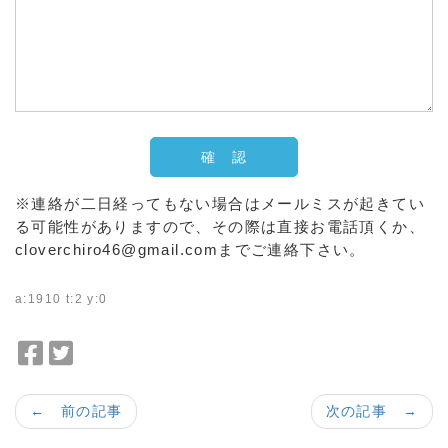
※連絡が二日経ってもない場合はメールミスが起きてい
る可能性がありますので、その際は直接お電話頂くか、
cloverchiro46@gmail.comまでご連絡下さい。
a:1910 t:2 y:0
F
T
a
w
c
i
← 前の記事
次の記事 →
e
t
b
t