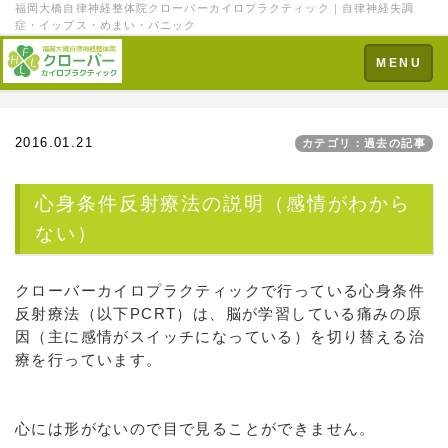
福岡大橋自律神経整体院クローバーカイロプラクティック｜自律神経失調
症・イップス・めまい・パニック
Toggle
MENU
navigation
2016.01.21
カテゴリ：過去の記事
心身条件反射療法の説明（感情がわから
ない）
クローバーカイロプラクティックで行っている心身条件
反射療法（以下PCRT）は、脳が学習している痛みの原
因（主に感情がスイッチになっている）を切り替える治
療を行っています。
心には形がないので目で見ることができません。