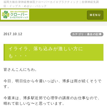
福岡大橋自律神経整体院クローバーカイロプラクティック｜自律神経失調
症・イップス・めまい・パニック
Toggle
MENU
navigation
2017.10.12
カテゴリ：過去の記事
イライラ、落ち込みが激しい方に
も・・・
皆さんこんにちわ。
今日、明日位から今週いっぱい、博多は雨が続くそうで
す。
今週末は、博多駅近郊で心理学の講座のお仕事なので、
晴れて欲しいな〜と思っています。