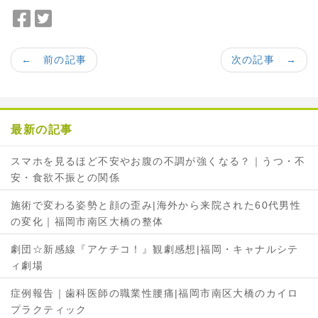
F
T
a
w
c
i
← 前の記事
次の記事 →
e
t
b
t
o
e
o
r
最新の記事
k
で
で
シ
スマホを見るほど不安やお腹の不調が強くなる？｜うつ・不
シ
ェ
安・食欲不振との関係
ェ
ア
ア
施術で変わる姿勢と顔の歪み|海外から来院された60代男性
の変化｜福岡市南区大橋の整体
劇団☆新感線『アケチコ！』観劇感想|福岡・キャナルシテ
ィ劇場
症例報告｜歯科医師の職業性腰痛|福岡市南区大橋のカイロ
プラクティック