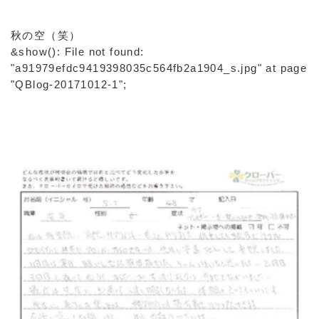
秋の空（笑）
&show(): File not found:
"a91979efdc9419398035c564fb2a1904_s.jpg" at page
"QBlog-20171012-1";