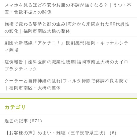
スマホを見るほど不安やお腹の不調が強くなる？｜うつ・不
シ
ェ
安・食欲不振との関係
ェ
ア
ア
施術で変わる姿勢と顔の歪み|海外から来院された60代男性
の変化｜福岡市南区大橋の整体
劇団☆新感線『アケチコ！』観劇感想|福岡・キャナルシテ
ィ劇場
症例報告｜歯科医師の職業性腰痛|福岡市南区大橋のカイロ
プラクティック
クーラーと自律神経の乱れ|フィルタ掃除で体調不良を防ぐ
｜福岡市南区・大橋の整体
カテゴリ
過去の記事 (671)
【お客様の声】めまい・難聴（三半規管系症状） (6)