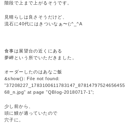
階段で上まで上がるそうです。
見晴らしは良さそうだけど、
流石に40代にはきついなぁ〜(;^_^A
食事は展望台の近くにある
夢岬という所でいただきました。
オーダーしたのはあなご飯
&show(): File not found:
"37208227_1783100611783147_87814797524656455
68_n.jpg" at page "QBlog-20180717-1";
少し前から、
頭に鰻が過っていたので
穴子に。