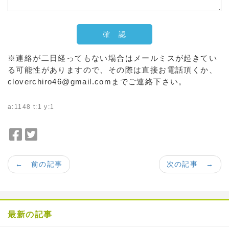
※連絡が二日経ってもない場合はメールミスが起きてい
る可能性がありますので、その際は直接お電話頂くか、
cloverchiro46@gmail.comまでご連絡下さい。
a:1148 t:1 y:1
F
T
a
w
c
i
← 前の記事
次の記事 →
e
t
b
t
o
e
o
r
最新の記事
k
で
で
シ