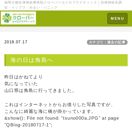
福岡大橋自律神経整体院クローバーカイロプラクティック｜自律神経失調
症・イップス・めまい・パニック
Toggle
MENU
navigation
2018.07.17
カテゴリ：過去の記事
海の日は角島へ
昨日はかねてより
気になっていた
山口県は角島に行ってきました。
これはインターネットからお借りした写真ですが、
こんなに綺麗な海に橋が掛かっています。
&show(): File not found: "tsuno000a.JPG" at page
"QBlog-20180717-1";