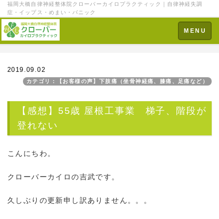
福岡大橋自律神経整体院クローバーカイロプラクティック｜自律神経失調
症・イップス・めまい・パニック
Toggle
MENU
navigation
2019.09.02
カテゴリ：【お客様の声】下肢痛（坐骨神経痛、膝痛、足痛など）
【感想】55歳 屋根工事業 梯子、階段が
登れない
こんにちわ。
クローバーカイロの吉武です。
久しぶりの更新申し訳ありません。。。