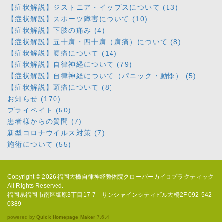
【症状解説】ジストニア・イップスについて (13)
【症状解説】スポーツ障害について (10)
【症状解説】下肢の痛み (4)
【症状解説】五十肩・四十肩（肩痛）について (8)
【症状解説】腰痛について (14)
【症状解説】自律神経について (79)
【症状解説】自律神経について（パニック・動悸） (5)
【症状解説】頭痛について (8)
お知らせ (170)
プライベイト (50)
患者様からの質問 (7)
新型コロナウイルス対策 (7)
施術について (55)
Copyright © 2026
福岡大橋自律神経整体院クローバーカイロプラクティック
All Rights Reserved.
福岡県福岡市南区塩原3丁目17-7 サンシャインシティビル大橋2F 092-542-
0389
powered by
Quick Homepage Maker
7.6.4