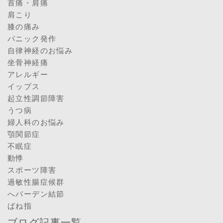
首痛・肩痛
肩こり
膝の痛み
パニック発作
自律神経のお悩み
坐骨神経痛
アレルギー
イップス
起立性調節障害
うつ病
婦人科のお悩み
顎関節症
不眠症
動悸
スポーツ障害
過敏性腸症候群
へバーデン結節
ばね指
ブログ記事一覧