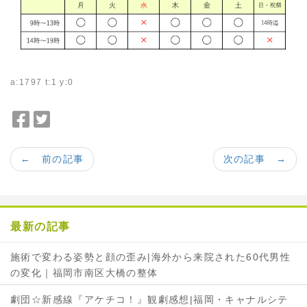
a:1797 t:1 y:0
F
T
a
w
c
i
← 前の記事
次の記事 →
e
t
b
t
o
e
o
r
最新の記事
k
で
で
シ
施術で変わる姿勢と顔の歪み|海外から来院された60代男性
シ
ェ
の変化｜福岡市南区大橋の整体
ェ
ア
ア
劇団☆新感線『アケチコ！』観劇感想|福岡・キャナルシテ