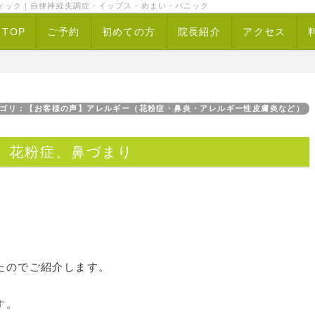
ィック｜自律神経失調症・イップス・めまい・パニック
TOP
ご予約
初めての方
院長紹介
アクセス
ゴリ：【お客様の声】アレルギー（花粉症・鼻炎・アレルギー性皮膚炎など）
 花粉症、鼻づまり
たのでご紹介します。
す。