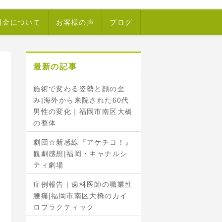
料金について
お客様の声
ブログ
最新の記事
施術で変わる姿勢と顔の歪
み|海外から来院された60代
男性の変化｜福岡市南区大橋
の整体
劇団☆新感線『アケチコ！』
観劇感想|福岡・キャナルシ
ティ劇場
症例報告｜歯科医師の職業性
腰痛|福岡市南区大橋のカイ
ロプラクティック