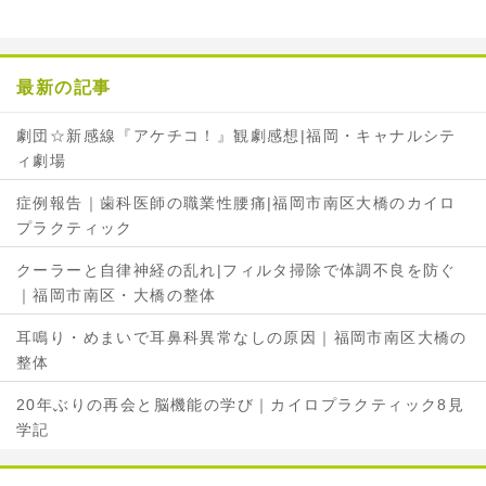
b
t
o
e
o
r
最新の記事
k
で
で
シ
劇団☆新感線『アケチコ！』観劇感想|福岡・キャナルシテ
シ
ェ
ィ劇場
ェ
ア
ア
症例報告｜歯科医師の職業性腰痛|福岡市南区大橋のカイロ
プラクティック
クーラーと自律神経の乱れ|フィルタ掃除で体調不良を防ぐ
｜福岡市南区・大橋の整体
耳鳴り・めまいで耳鼻科異常なしの原因｜福岡市南区大橋の
整体
20年ぶりの再会と脳機能の学び｜カイロプラクティック8見
学記