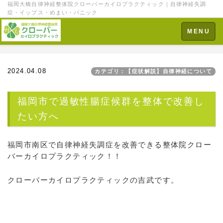
福岡大橋自律神経整体院クローバーカイロプラクティック｜自律神経失調
症・イップス・めまい・パニック
Toggle
MENU
navigation
2024.04.08
カテゴリ：【症状解説】自律神経について
福岡市で過敏性腸症候群を整体で改善し
たい方へ
福岡市南区で自律神経失調症を改善できる整体院クロー
バーカイロプラクティック！！
クローバーカイロプラクティックの吉武です。