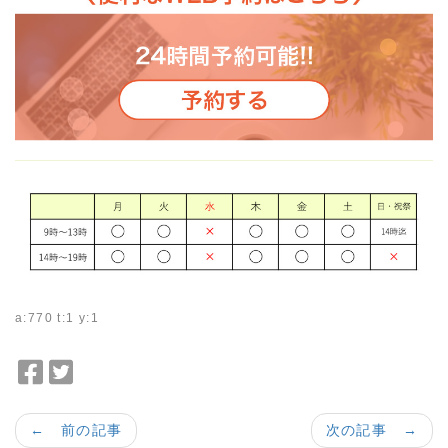
a:770 t:1 y:1
F
T
a
w
c
i
← 前の記事
次の記事 →
e
t