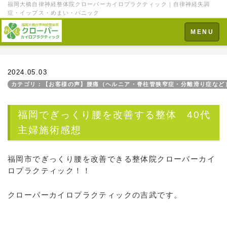
福岡大橋自律神経整体院クローバーカイロプラクティック｜自律神経失調
症・イップス・めまい・パニック
Toggle
MENU
navigation
2024.05.03
カテゴリ：【お客様の声】腰痛（ヘルニア・脊柱管狭窄症・分離滑り症など
福岡でぎっくり腰を改善する整体 40代
主婦施術感想
福岡市でぎっくり腰を改善できる整体院クローバーカイ
ロプラクティック！！
クローバーカイロプラクティックの吉武です。