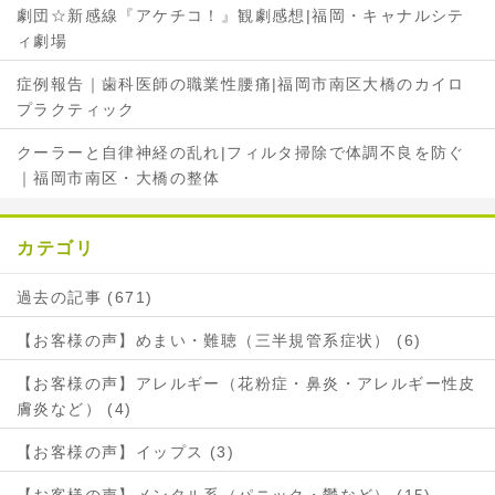
劇団☆新感線『アケチコ！』観劇感想|福岡・キャナルシテ
ィ劇場
症例報告｜歯科医師の職業性腰痛|福岡市南区大橋のカイロ
プラクティック
クーラーと自律神経の乱れ|フィルタ掃除で体調不良を防ぐ
｜福岡市南区・大橋の整体
カテゴリ
過去の記事 (671)
【お客様の声】めまい・難聴（三半規管系症状） (6)
【お客様の声】アレルギー（花粉症・鼻炎・アレルギー性皮
膚炎など） (4)
【お客様の声】イップス (3)
【お客様の声】メンタル系（パニック・鬱など） (15)