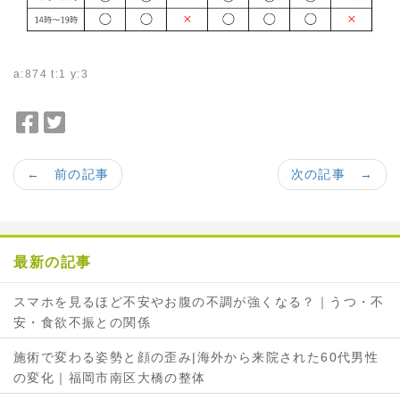
a:874 t:1 y:3
F
T
a
w
c
i
← 前の記事
次の記事 →
e
t
b
t
o
e
o
r
最新の記事
k
で
で
シ
スマホを見るほど不安やお腹の不調が強くなる？｜うつ・不
シ
ェ
安・食欲不振との関係
ェ
ア
ア
施術で変わる姿勢と顔の歪み|海外から来院された60代男性
の変化｜福岡市南区大橋の整体