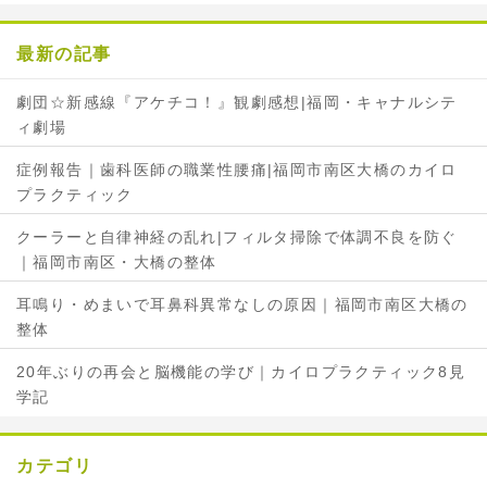
o
e
o
r
最新の記事
k
で
で
シ
劇団☆新感線『アケチコ！』観劇感想|福岡・キャナルシテ
シ
ェ
ィ劇場
ェ
ア
ア
症例報告｜歯科医師の職業性腰痛|福岡市南区大橋のカイロ
プラクティック
クーラーと自律神経の乱れ|フィルタ掃除で体調不良を防ぐ
｜福岡市南区・大橋の整体
耳鳴り・めまいで耳鼻科異常なしの原因｜福岡市南区大橋の
整体
20年ぶりの再会と脳機能の学び｜カイロプラクティック8見
学記
カテゴリ