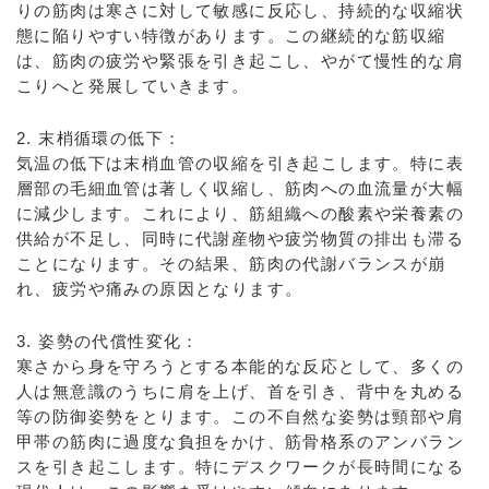
りの筋肉は寒さに対して敏感に反応し、持続的な収縮状
態に陥りやすい特徴があります。この継続的な筋収縮
は、筋肉の疲労や緊張を引き起こし、やがて慢性的な肩
こりへと発展していきます。
2. 末梢循環の低下：
気温の低下は末梢血管の収縮を引き起こします。特に表
層部の毛細血管は著しく収縮し、筋肉への血流量が大幅
に減少します。これにより、筋組織への酸素や栄養素の
供給が不足し、同時に代謝産物や疲労物質の排出も滞る
ことになります。その結果、筋肉の代謝バランスが崩
れ、疲労や痛みの原因となります。
3. 姿勢の代償性変化：
寒さから身を守ろうとする本能的な反応として、多くの
人は無意識のうちに肩を上げ、首を引き、背中を丸める
等の防御姿勢をとります。この不自然な姿勢は頸部や肩
甲帯の筋肉に過度な負担をかけ、筋骨格系のアンバラン
スを引き起こします。特にデスクワークが長時間になる