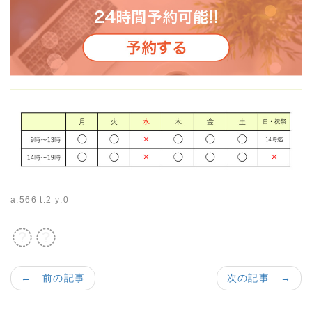
a:566 t:2 y:0
F
T
a
w
c
i
← 前の記事
次の記事 →
e
t
b
t