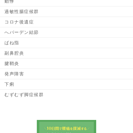
動悸
過敏性腸症候群
コロナ後遺症
へバーデン結節
ばね指
副鼻腔炎
腱鞘炎
発声障害
下痢
むずむず脚症候群