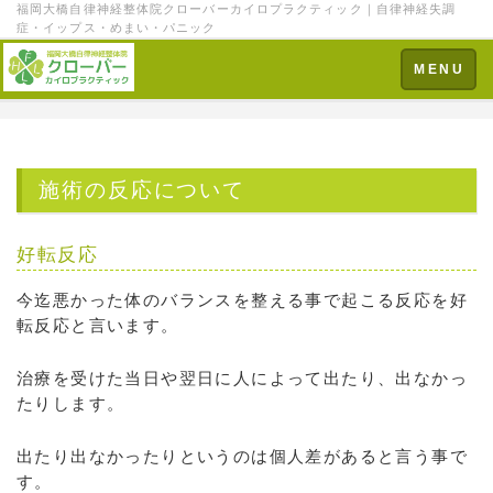
福岡大橋自律神経整体院クローバーカイロプラクティック｜自律神経失調
症・イップス・めまい・パニック
Toggle
MENU
navigation
施術の反応について
好転反応
今迄悪かった体のバランスを整える事で起こる反応を好
転反応と言います。
治療を受けた当日や翌日に人によって出たり、出なかっ
たりします。
出たり出なかったりというのは個人差があると言う事で
す。