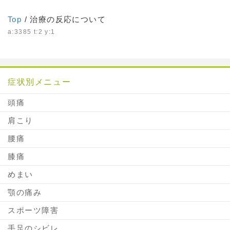
Top
/ 治療の反応について
a:3385 t:2 y:1
症状別メニュー
頭痛
肩こり
腰痛
膝痛
めまい
顎の痛み
スポーツ障害
手足のシビレ